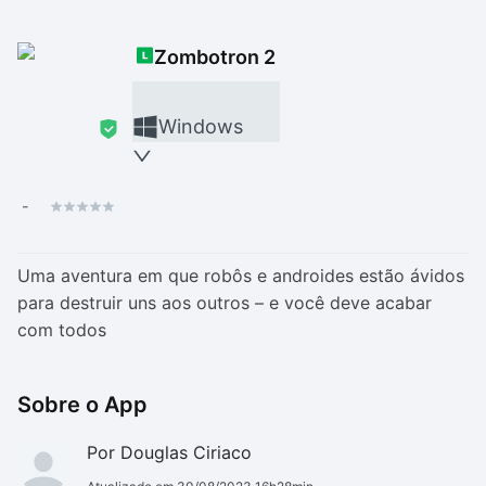
Drivers
Outros
Zombotron 2
Ver mais categori
Ver mais categori
Windows
-
Uma aventura em que robôs e androides estão ávidos
para destruir uns aos outros – e você deve acabar
com todos
Sobre o App
Por Douglas Ciriaco