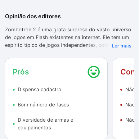
Opinião dos editores
Zombotron 2 é uma grata surpresa do vasto universo
de jogos em Flash existentes na internet. Ele tem um
espírito típico de jogos independentes, com cenário
Ler mais
horizontal, gráficos muito bem trabalhados e uma
história simples e envolvente.
Prós
Cont
Somente isso já bastaria para mostrar o quanto este
jogo é interessante. Contudo, também o fato de ser
Dispensa cadastro
Não t
gratuito e dispensar qualquer instalação o credenciam
como uma boa opção para se divertir com um game
Bom número de fases
Não é
casual.
Fatores como não precisar de cadastro e oferecer um
Diversidade de armas e
Não t
bom número de fases (16 ao todo) também
equipamentos
contribuem para melhorar a avaliação de Zombotron