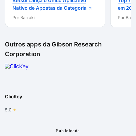
Betsul Lança o Único Aplicativo
Top 7 m
Nativo de Apostas da Categoria
em 202
Por
Baixaki
Por
Baixa
Outros apps da
Gibson Research
Corporation
ClicKey
5.0