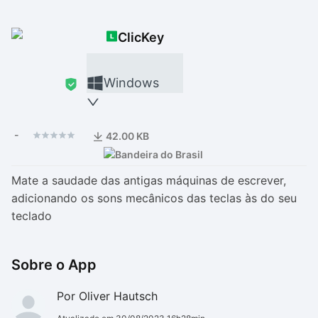
Drivers
Outros
ClicKey
Ver mais categori
Ver mais categori
Windows
-
42.00 KB
Mate a saudade das antigas máquinas de escrever,
adicionando os sons mecânicos das teclas às do seu
teclado
Sobre o App
Por Oliver Hautsch