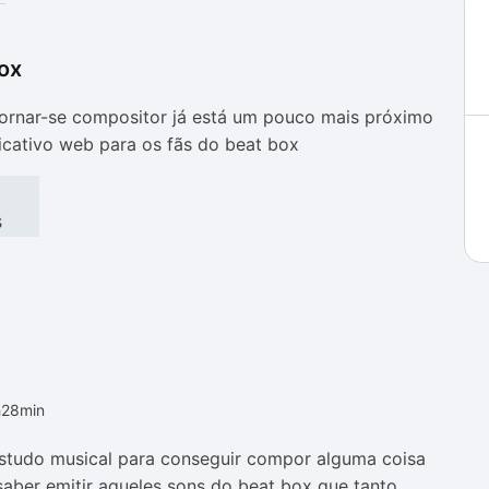
ox
as
as
ornar-se compositor já está um pouco mais próximo
icativo web para os fãs do beat box
s
h28min
estudo musical para conseguir compor alguma coisa
saber emitir aqueles sons do beat box que tanto