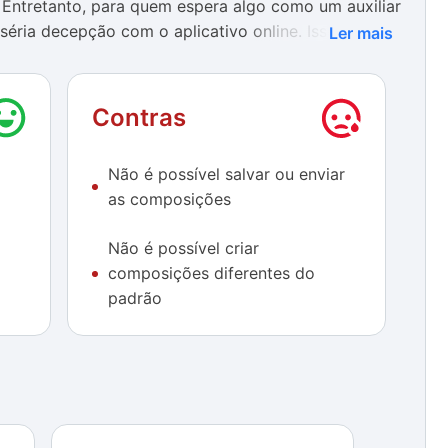
Entretanto, para quem espera algo como um auxiliar
séria decepção com o aplicativo online. Isso porque
Ler mais
ferente ao que estamos acostumados. Trata-se de um
com as vozes e batidas do estilo beat box tão
 hip hop. Por isso, é um projeto bastante ousado
Contras
não tem um objetivo lá muito claro além da mais
Não é possível salvar ou enviar
as composições
ante simplificada, ou seja, qualquer pessoa é capaz
ncrédibox oferece. Tudo o que é preciso fazer é
Não é possível criar
ez daquele “instrumento” desempenhar sua função
composições diferentes do
speciais. Então, a única restrição e exigência que se
padrão
a do Flash Player 10 ou superior, já que se trata de
esta plataforma. Nada além disso poderá impedir a