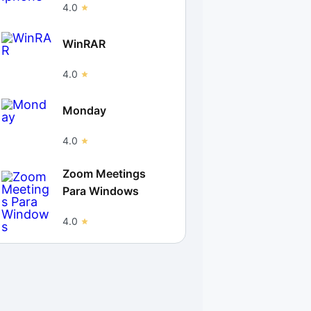
4.0
WinRAR
4.0
Monday
4.0
Zoom Meetings
Para Windows
4.0