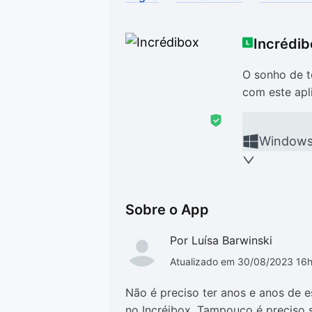
Drivers
Outros
Incrédib
Ver mais categori
Ver mais categori
O sonho de t
com este apl
Window
Sobre o App
Por Luísa Barwinski
Atualizado em 30/08/2023 16
Não é preciso ter anos e anos de 
no Incréibox. Tampouco é preciso 