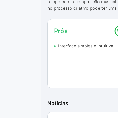
tempo com a composição musical. 
no processo criativo pode ter uma 
ele tenta trazer algo um pouco di
experimento em flash para brincar 
comum entre os adeptos da cultura
Prós
dos seus desenvolvedores, já que 
simples e pura diversão.
Interface simples e intuitiva
A usabilidade deste projeto é bast
de brincar com o potencial que o I
clicar e aguardar até que seja a v
dentro do coro de vozes e efeitos e
pode notar no Icrédibox é a presenç
uma aplicativo desenvolvido para 
sua diversão.
Notícias