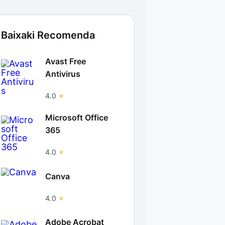
Baixaki Recomenda
Avast Free
Antivirus
4.0
Microsoft Office
365
4.0
Canva
4.0
Adobe Acrobat