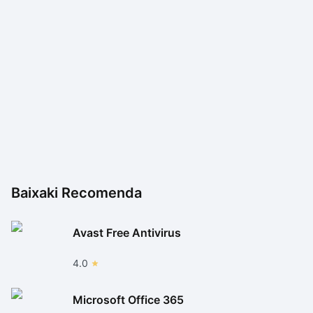
Assim, o jogador sempre tem alguma tarefa para o
seu entretenimento. O gráfico e os desenhos são
muito bem elaborados e estão perfeitamente
adequados à ideia do jogo. As animações possuem
boa sincronia com as interações que representam e
ajudam a reforçar o clima cativante do joguinho ao
demonstrarem as reações da Angela com relação às
tarefas realizadas.
Os sons também estão bem sincronizados com os
componentes visuais e são bons representantes para
Baixaki Recomenda
as ações vistas na tela. Os textos exibidos no display
estão em português, facilitando o seu uso para quem
Avast Free Antivirus
prefere apps nesse idioma. Se você gosta de
bichinhos virtuais ou games que envolvam bastante
4.0
interação, certamente vale a pena testar o My Talking
Angela.
Microsoft Office 365