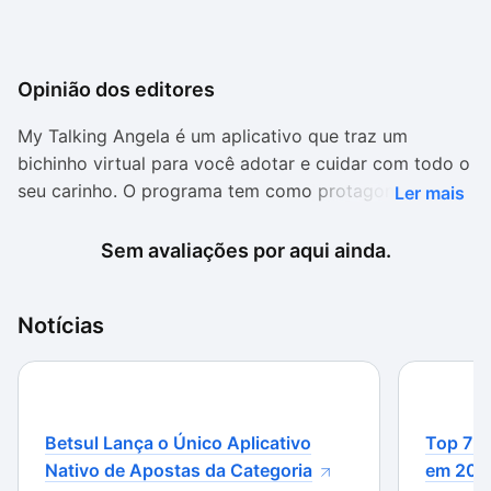
Opinião dos editores
My Talking Angela é um aplicativo que traz um
bichinho virtual para você adotar e cuidar com todo o
seu carinho. O programa tem como protagonista a
Ler mais
famosa gatinha falante virtual e você a adota ainda
bebê, para que possa acompanhar o seu crescimento,
Sem avaliações por aqui ainda.
garantindo a felicidade da pequenina em cada uma
das fases.
Notícias
Como todo bichinho virtual, este é um tipo de game
que envolve muita interação e é recomendado para
quem gosta de passar o tempo em jogos que
necessitam manter a sua frequência de uso constante.
Betsul Lança o Único Aplicativo
Top 7 m
O joguinho traz um sistema completo de itens para a
Nativo de Apostas da Categoria
em 202
Angela, fazendo com que você ganhe novos