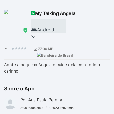
Drivers
Outros
My Talking Angela
Ver mais categori
Ver mais categori
Android
-
77.00 MB
Adote a pequena Angela e cuide dela com todo o
carinho
Sobre o App
Por Ana Paula Pereira
Atualizado em 30/08/2023 16h28min