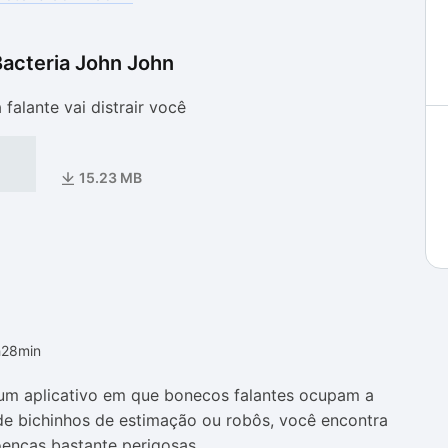
Bacteria John John
as
as
falante vai distrair você
15.23 MB
h28min
 um aplicativo em que bonecos falantes ocupam a
 de bichinhos de estimação ou robôs, você encontra
oenças bastante perigosas.