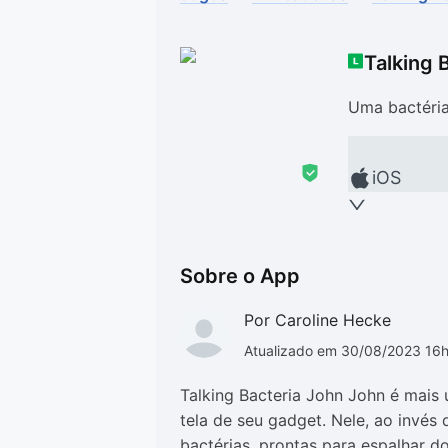
Drivers
Outros
Talking 
Ver mais categori
Ver mais categori
Uma bactéria 
iOS
Sobre o App
Por Caroline Hecke
Atualizado em 30/08/2023 16
Talking Bacteria John John é mais
tela de seu gadget. Nele, ao invés
bactérias, prontas para espalhar d