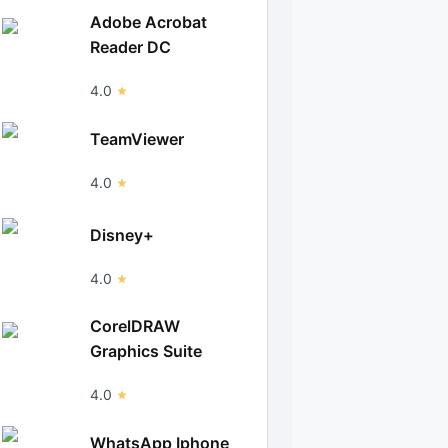
Adobe Acrobat
Reader DC
4.0
TeamViewer
4.0
Disney+
4.0
CorelDRAW
Graphics Suite
4.0
WhatsApp Iphone