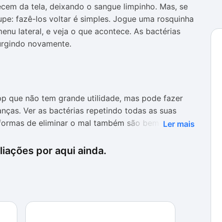
cem da tela, deixando o sangue limpinho. Mas, se
pe: fazê-los voltar é simples. Jogue uma rosquinha
enu lateral, e veja o que acontece. As bactérias
surgindo novamente.
pp que não tem grande utilidade, mas pode fazer
nças. Ver as bactérias repetindo todas as suas
s formas de eliminar o mal também são bem
Ler mais
tivas, principalmente pelos ícones que o app traz,
iações por aqui ainda.