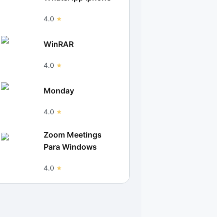
4.0
WinRAR
4.0
Monday
4.0
Zoom Meetings
Para Windows
4.0