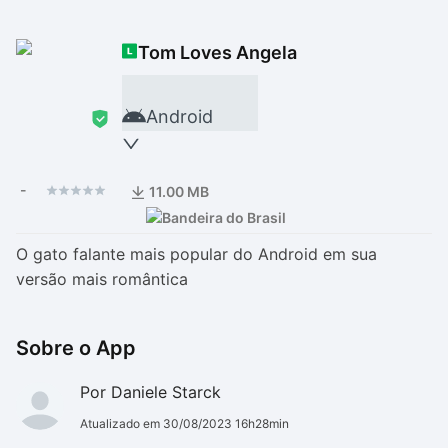
Drivers
Outros
Tom Loves Angela
Ver mais categori
Ver mais categori
Android
-
11.00 MB
O gato falante mais popular do Android em sua
versão mais romântica
Sobre o App
Por Daniele Starck
Atualizado em 30/08/2023 16h28min