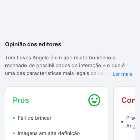
Opinião dos editores
Tom Loves Angela é um app muito bonitinho e
recheado de possibilidades de interação – o que é
uma das características mais legais da série de apps
Ler mais
com o gato Tom. Os gráficos do app tem altíssima
qualidade.
Prós
Cont
O cenário é bem produzido e os personagens são
muito bonitos. É possível ver a textura do pelo dos
Fáil de brincar
Preci
gatos com perfeição e os movimentos são realizados
Angel
com fluidez. Os sons também são muito legais, com
Imagens am alta definição
vozes engraçadas.