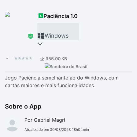
Drivers
Outros
Paciência 1.0
Ver mais categori
Ver mais categori
Windows
-
955.00 KB
Jogo Paciência semelhante ao do Windows, com
cartas maiores e mais funcionalidades
Sobre o App
Por Gabriel Magri
Atualizado em 30/08/2023 18h04min