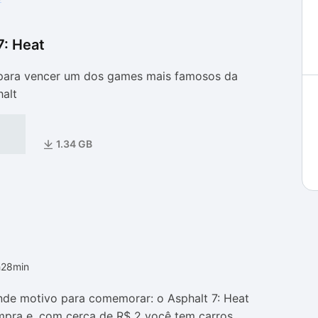
7: Heat
as
as
 para vencer um dos games mais famosos da
halt
1.34 GB
h28min
ande motivo para comemorar: o Asphalt 7: Heat
ompra e, com cerca de R$ 2 você tem carros