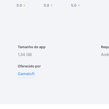
5.0
5.0
5.0
Tamanho do app
Requ
1.34 GB
Andr
Oferecido por
Gameloft