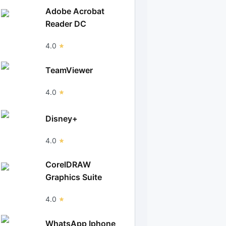
Adobe Acrobat
Reader DC
4.0
TeamViewer
4.0
Disney+
4.0
CorelDRAW
Graphics Suite
4.0
WhatsApp Iphone