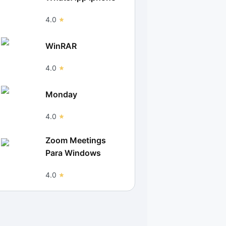
4.0
WinRAR
4.0
Monday
4.0
Zoom Meetings
Para Windows
4.0