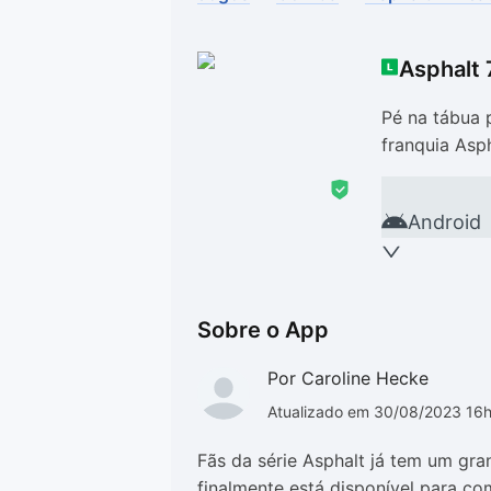
Drivers
Outros
Asphalt 
Ver mais categori
Ver mais categori
Pé na tábua
franquia Asp
Android
Sobre o App
Por Caroline Hecke
Atualizado em 30/08/2023 16
Fãs da série Asphalt já tem um gr
finalmente está disponível para c