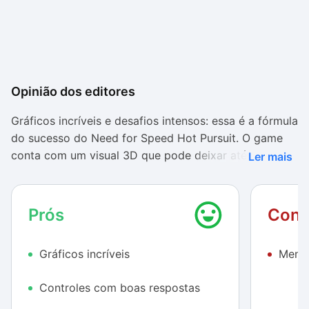
Opinião dos editores
Gráficos incríveis e desafios intensos: essa é a fórmula
do sucesso do Need for Speed Hot Pursuit. O game
conta com um visual 3D que pode deixar até mesmo
Ler mais
os jogadores mais experientes boquiabertos. Se
comparado com outros games para dispositivos
móveis, o Need for Speed Hot Pursuit se sai muito
Prós
Cont
bem em sua interface gráfica. Sombras, texturas,
contornos e imagens de alta qualidade fazem do
Gráficos incríveis
Menus
game uma ótima alternativa para quem valoriza o
visual de um aplicativo.
Controles com boas respostas
Além disso, o Need for Speed Hot Pursuit também