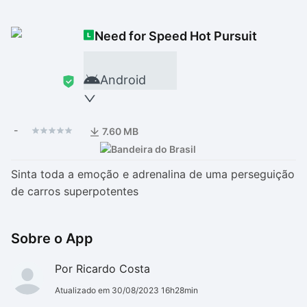
Drivers
Outros
Need for Speed Hot Pursuit
Ver mais categori
Ver mais categori
Android
-
7.60 MB
Sinta toda a emoção e adrenalina de uma perseguição
de carros superpotentes
Sobre o App
Por Ricardo Costa
Atualizado em 30/08/2023 16h28min