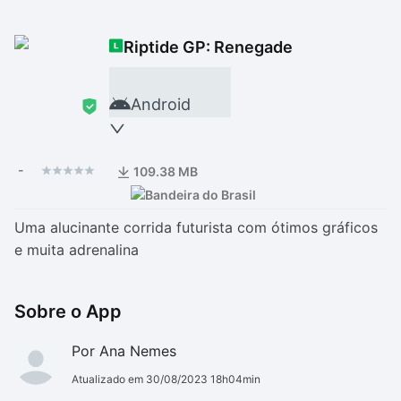
Drivers
Outros
Riptide GP: Renegade
Ver mais categori
Ver mais categori
Android
-
109.38 MB
Uma alucinante corrida futurista com ótimos gráficos
e muita adrenalina
Sobre o App
Por Ana Nemes
Atualizado em 30/08/2023 18h04min