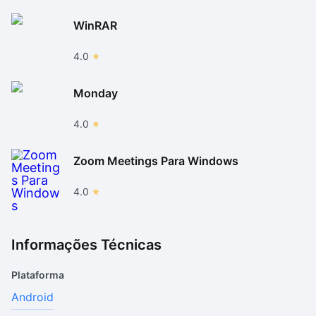
bem feitos, os sons ajudam no meio das partidas e ele
WinRAR
pode ser adaptado para qualquer ritmo de jogador.
4.0
Ou seja: definitivamente vale a pena dar uma chance
para esse joguinho! Como ele é exclusivamente pago,
Monday
você precisa de um cartão de crédito ou de saldo na
conta do Google Play para conseguir comprá-lo, mas
4.0
existe a possibilidade de pedir reembolso desse valor
em até duas horas, se você não gostar da jogatina.
Zoom Meetings Para Windows
4.0
Informações Técnicas
Plataforma
Android