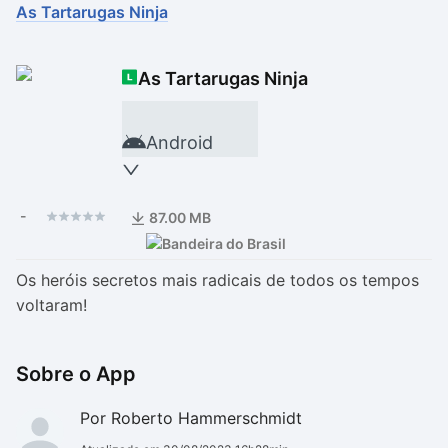
As Tartarugas Ninja
Drivers
Outros
As Tartarugas Ninja
Ver mais categori
Ver mais categori
Android
-
87.00 MB
Os heróis secretos mais radicais de todos os tempos
voltaram!
Sobre o App
Por Roberto Hammerschmidt