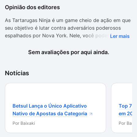
Opinião dos editores
As Tartarugas Ninja é um game cheio de ação em que
seu objetivo é lutar contra adversários poderosos
espalhados por Nova York. Nele, você poderá encarar
Ler mais
os mais perigosos criminosos da cidade com a ajuda
de ninguém menos que As Tartarugas Ninja.
Sem avaliações por aqui ainda.
Ao contrário do filme, que será com personagens
reais e tartarugas criadas em 3D, o jogo é todo
Notícias
desenhado em 2D. Isso não significa que o visual é
pior do que o do filme: apenas diferente. A pegada é
completamente distinta entre eles, apesar de contar
com características semelhantes.
Betsul Lança o Único Aplicativo
Top 7 m
Nativo de Apostas da Categoria
em 202
Botando pra quebrar
Por
Baixaki
Por
Baixa
As Tartarugas Ninja se destaca pela jogabilidade