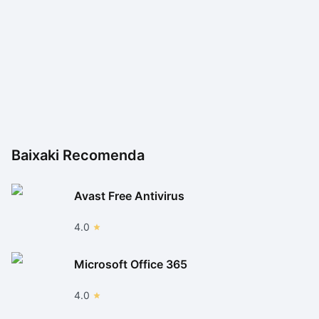
distintas.
Com uma jogabilidade simples, gráficos bonitos e
desafios irados, As Tartarugas Ninja se revela um
grande e divertido título para ser explorado por quem
gosta de games de ação, mais especificamente de
luta.
Baixaki Recomenda
Avast Free Antivirus
4.0
Microsoft Office 365
4.0