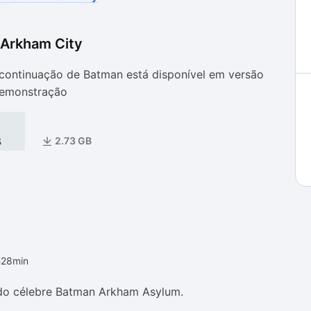
 Arkham City
as
as
 continuação de Batman está disponível em versão
demonstração
s
2.73 GB
h28min
do célebre Batman Arkham Asylum.