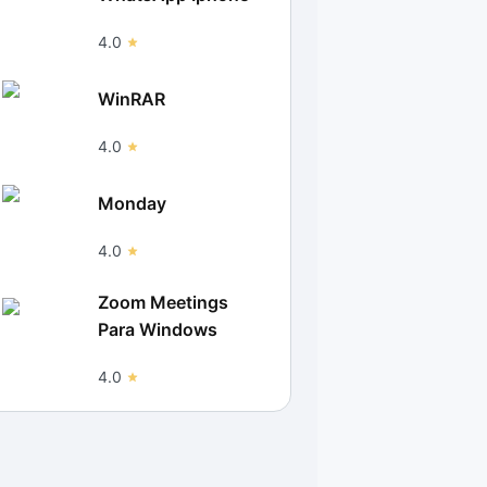
4.0
WinRAR
4.0
Monday
4.0
Zoom Meetings
Para Windows
4.0