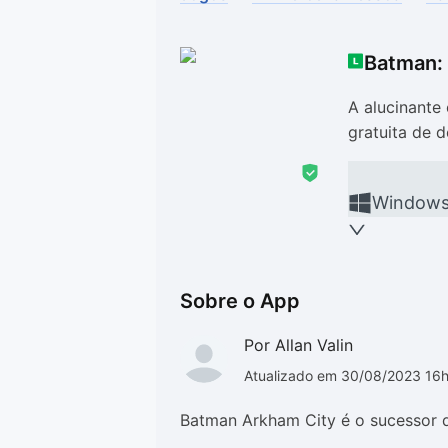
Drivers
Outros
Batman:
Ver mais categori
Ver mais categori
A alucinante
gratuita de 
Window
Sobre o App
Por Allan Valin
Atualizado em 30/08/2023 16
Batman Arkham City é o sucessor 