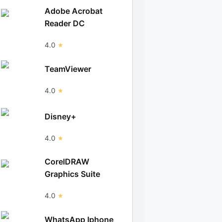
Adobe Acrobat
Reader DC
4.0
TeamViewer
4.0
Disney+
4.0
CorelDRAW
Graphics Suite
4.0
WhatsApp Iphone