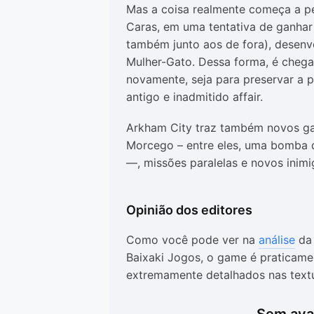
Mas a coisa realmente começa a p
Caras, em uma tentativa de ganhar 
também junto aos de fora), desenv
Mulher-Gato. Dessa forma, é che
novamente, seja para preservar a 
antigo e inadmitido affair.
Arkham City traz também novos ga
Morcego – entre eles, uma bomba d
—, missões paralelas e novos inim
Opinião dos editores
Como você pode ver na
análise
da 
Baixaki Jogos, o game é praticame
extremamente detalhados nas text
visual, exceto por algumas sombra