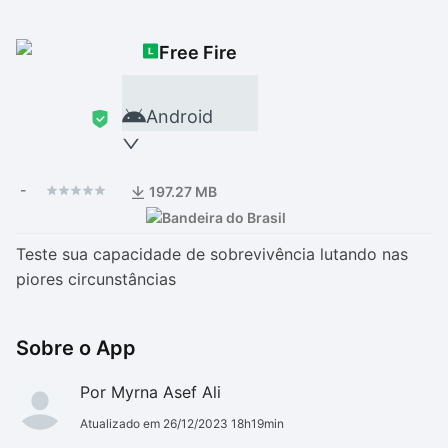
Drivers
Outros
Free Fire
Ver mais categori
Ver mais categori
Android
-
197.27 MB
Teste sua capacidade de sobrevivência lutando nas
piores circunstâncias
Sobre o App
Por Myrna Asef Ali
Atualizado em 26/12/2023 18h19min