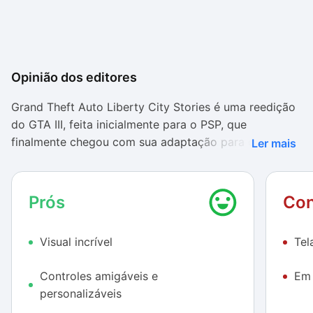
Opinião dos editores
Grand Theft Auto Liberty City Stories é uma reedição
do GTA III, feita inicialmente para o PSP, que
finalmente chegou com sua adaptação para os
Ler mais
dispositivos Android. O game se passa na cidade que
dá nome à versão mobile. Como nos outros episódios,
a cidade é baseada numa localidade real - neste caso,
Prós
Con
Nova York, com seus táxis amarelos e condutores
indianos e paquistaneses.
Visual incrível
Tel
O jogador controlará novamente Tony Cipriani, que
Controles amigáveis e
Em 
retorna a Liberty City e se vê preterido ao cargo de
personalizáveis
braço direito do chefão Salvatore Leone. Apesar de
contar com um enredo central, o protagonista pode