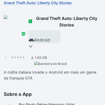
Grand Theft Auto: Liberty City Stories
Drivers
Outros
Grand Theft Auto: Liberty City
Ver mais categori
Ver mais categori
Stories
Android
-
1.82 GB
A máfia italiana invade o Android em mais um game
da franquia GTA
Sobre o App
Por Paulo Felipe Manosso Vidal