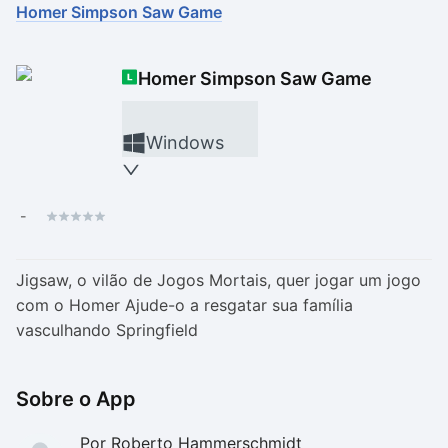
Homer Simpson Saw Game
Drivers
Outros
Homer Simpson Saw Game
Ver mais categori
Ver mais categori
Windows
-
Jigsaw, o vilão de Jogos Mortais, quer jogar um jogo
com o Homer Ajude-o a resgatar sua família
vasculhando Springfield
Sobre o App
Por Roberto Hammerschmidt