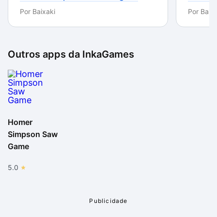
Por
Baixaki
Por
Baixa
Outros apps da
InkaGames
Homer
Simpson Saw
Game
5.0