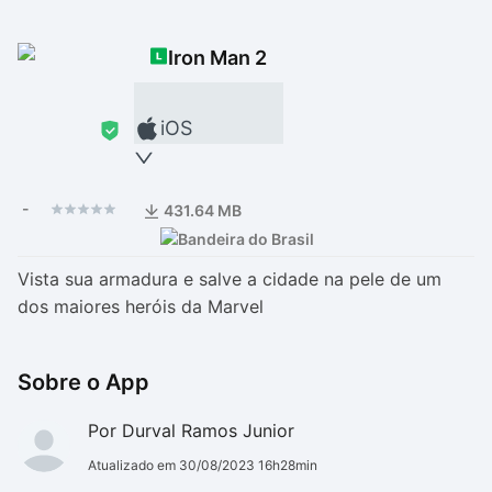
Drivers
Outros
Iron Man 2
Ver mais categori
Ver mais categori
iOS
-
431.64 MB
Vista sua armadura e salve a cidade na pele de um
dos maiores heróis da Marvel
Sobre o App
Por Durval Ramos Junior
Atualizado em 30/08/2023 16h28min