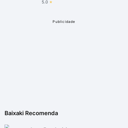
5.0
A trilha sonora é muito boa e acompanha algumas das
canções que popularizaram o personagem nos
cinemas. Para quem adorou cãs músicas usadas nos
filmes, certamente não irá tirar os fones de ouvido
enquanto brinca de ser Tony Stark.
Baixaki Recomenda