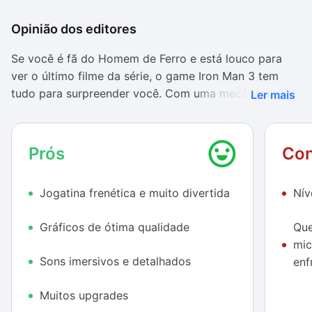
Opinião dos editores
Se você é fã do Homem de Ferro e está louco para
ver o último filme da série, o game Iron Man 3 tem
tudo para surpreender você. Com uma mecânica
Ler mais
simples no estilo Running, tudo o que você precisa
fazer é deslizar o dedo na tela para acabar com os
inimigos e desviar dos obstáculos.
Prós
Con
Não é fácil salvar o mundo
Jogatina frenética e muito divertida
Nív
Em um primeiro momento, a jogatina é simples, pois
tudo o que você precisa fazer é se esquivar de alguns
Gráficos de ótima qualidade
Que
caminhões. No entanto, as coisas começam a apertar
mic
quando os primeiros mísseis, aviões e oponentes
Sons imersivos e detalhados
enf
surgem de forma frenética.
Muitos upgrades
Embora o esquema de controle seja responsivo, falta