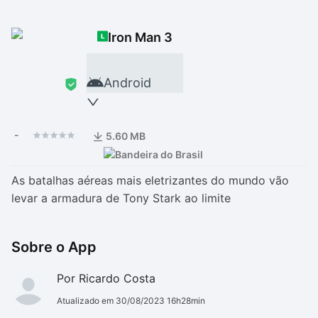
Drivers
Outros
Iron Man 3
Ver mais categori
Ver mais categori
Android
-
5.60 MB
As batalhas aéreas mais eletrizantes do mundo vão
levar a armadura de Tony Stark ao limite
Sobre o App
Por Ricardo Costa
Atualizado em 30/08/2023 16h28min