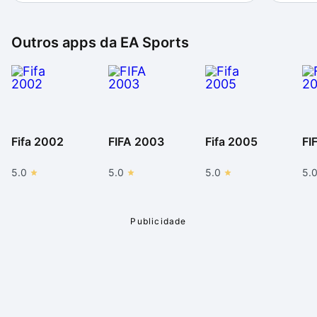
Outros apps da
EA Sports
Fifa 2002
FIFA 2003
Fifa 2005
FI
5.0
5.0
5.0
5.