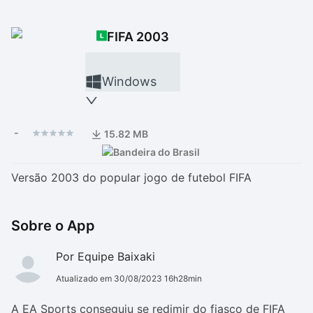
Drivers
Outros
FIFA 2003
Ver mais categori
Ver mais categori
Windows
-
15.82 MB
Versão 2003 do popular jogo de futebol FIFA
Sobre o App
Por Equipe Baixaki
Atualizado em 30/08/2023 16h28min
A EA Sports conseguiu se redimir do fiasco de FIFA