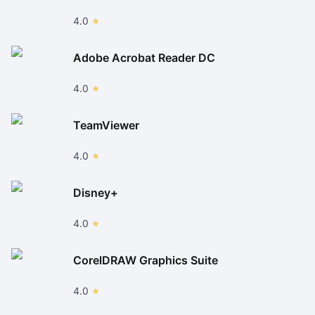
4.0
Adobe Acrobat Reader DC
4.0
TeamViewer
4.0
Disney+
4.0
CorelDRAW Graphics Suite
4.0