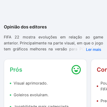
Opinião dos editores
FIFA 22
mostra evoluções em relação ao game
anterior. Principalmente na parte visual, em que o jogo
tem gráficos melhores na versão para PC, além de
Ler mais
mudanças pontuais na jogabilidade que tornam o
game mais dinâmico e realista.
Prós
Con
Entretanto, o preço não justifica essas poucas
mudanças, ainda mais se tratando de um game que,
Visual aprimorado.
Pou
em poucos meses, ganhará uma nova versão e
FIF
deixará essa desatualizada.
Goleiros evoluíram.
Pre
Jogabilidade mais cadenciada.