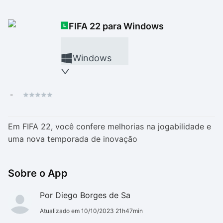
Drivers
Outros
FIFA 22 para Windows
Ver mais categori
Ver mais categori
Windows
-
Em FIFA 22, você confere melhorias na jogabilidade e
uma nova temporada de inovação
Sobre o App
Por Diego Borges de Sa
Atualizado em 10/10/2023 21h47min