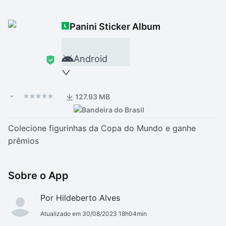
Drivers
Outros
Panini Sticker Album
Ver mais categori
Ver mais categori
Android
-
127.93 MB
Colecione figurinhas da Copa do Mundo e ganhe
prêmios
Sobre o App
Por Hildeberto Alves
Atualizado em 30/08/2023 18h04min