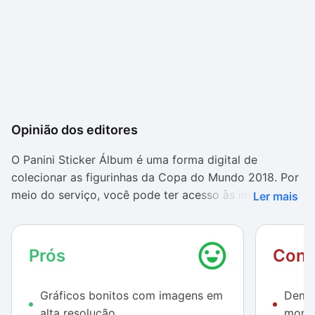
Opinião dos editores
O Panini Sticker Álbum é uma forma digital de
colecionar as figurinhas da Copa do Mundo 2018. Por
meio do serviço, você pode ter acesso às imagens
Ler mais
dos jogadores das 32 seleções que participam da
competição na Rússia.
Prós
Cont
Com uma interface atrativa e colorida, o aplicativo
expõe na tela inicial todas as suas funcionalidades, o
Gráficos bonitos com imagens em
Demor
que facilita a visualização. Sofisticado, ele também é
alta resolução
momen
fácil de usar, pois os botões têm títulos