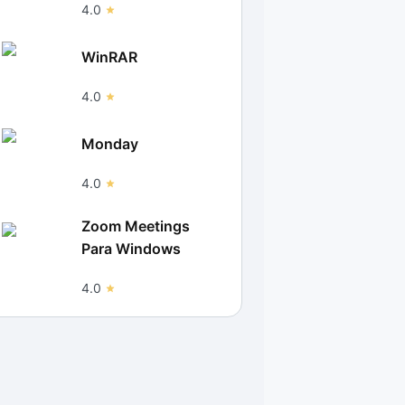
4.0
WinRAR
4.0
Monday
4.0
Zoom Meetings
Para Windows
4.0