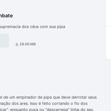
mbate
as
as
supremacia dos céus com sua pipa
28.00 MB
l de um empinador de pipa que deve derrotar seus
ção dos ares. Isso é feito cortando o fio dos
bicar", enquanto puxa ou "descarrega" linha do seu