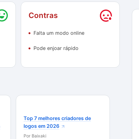
 muito divertido porque, assim como a brincadeira na
Contras
: a distância da sua pipa é percebida pelo tamanho
ues para fazê-la apontar para um lado e a partir daí
Falta um modo online
ara fazer com que ela se movimente de forma rápida
o na linha do inimigo.
Pode enjoar rápido
e você cortar a linha do adversário, uma
 se você for abatido, os comentários debochados
tempo sem se movimentar ou se aproximar do
"Dá linha, mané!" – ou outros comentários um
o bacanas: você tem o combate clássico, em que
eve "aparar" a pipa dele para conquistá-la e poder
céu fica repleto delas e o seu objetivo é cortar o
Top 7 melhores criadores de
 cortado, é claro.
a
logos em 2026
 modo online, e isso faz falta, já que o jogo é
Por
Baixaki