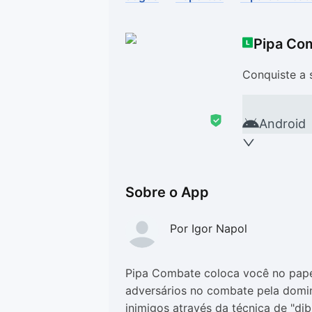
Drivers
Outros
Pipa Co
Ver mais categori
Ver mais categori
Conquiste a 
Android
Sobre o App
Por Igor Napol
Pipa Combate coloca você no pape
adversários no combate pela domina
inimigos através da técnica de "di