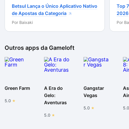
Betsul Lança o Único Aplicativo Nativo
Top 7
de Apostas da Categoria
2026
Por
Baixaki
Por
Ba
Outros apps da
Gameloft
Green Farm
A Era do
Gangstar
As
Gelo:
Vegas
Ai
5.0
Aventuras
5.0
5.
5.0