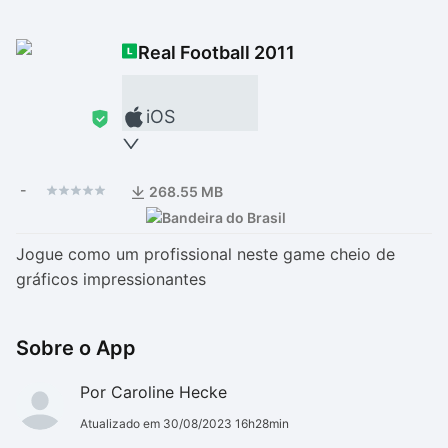
Drivers
Outros
Real Football 2011
Ver mais categori
Ver mais categori
iOS
-
268.55 MB
Jogue como um profissional neste game cheio de
gráficos impressionantes
Sobre o App
Por Caroline Hecke
Atualizado em 30/08/2023 16h28min