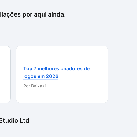
tualizados cria um ambiente realista. No entanto, a
nder da preferência individual, já que a gestão
iações por aqui ainda.
a alguns jogadores. No geral, é um jogo
cam uma simulação completa de gerenciamento de
Top 7 melhores criadores de
a
logos em 2026
Por
Baixaki
 Studio Ltd