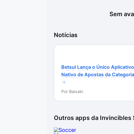
gráficos impressionantes e dados a
qualidade da experiência pode depe
Sem aval
detalhada pode ser desafiadora par
empolgante para aqueles que bus
Notícias
futebol.
Betsul Lança o Único Aplicativo
Nativo de Apostas da Categori
Por
Baixaki
Outros apps da
Invincibles