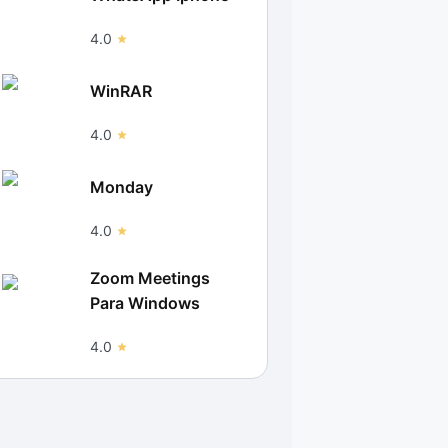
4.0
WinRAR
4.0
Monday
4.0
Zoom Meetings
Para Windows
4.0