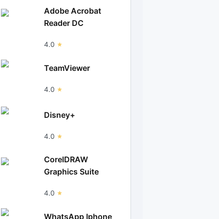
Adobe Acrobat
Reader DC
4.0
TeamViewer
4.0
Disney+
4.0
CorelDRAW
Graphics Suite
4.0
WhatsApp Iphone