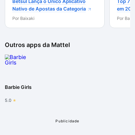
roupas da boneca mais amada da história.
Betsul Lança o Único Aplicativo
Top 7 m
Nativo de Apostas da Categoria
em 202
O ponto negativo vai para o chat com frases prontas
Por
Baixaki
Por
Baixa
e fechadas. Seria interessante se fosse possível
escrever livremente em vez de poder apenas escolher
diálogos prontos. Outro fator que pode complicar um
pouco a vida das usuárias é o fato de o jogo estar
Outros apps da
Mattel
inteiramente em inglês. Por outro lado, essa pode ser
uma grande oportunidade para treinar o idioma.
Barbie Girls
5.0