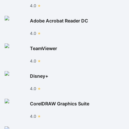
4.0
Adobe Acrobat Reader DC
4.0
TeamViewer
4.0
Disney+
4.0
CorelDRAW Graphics Suite
4.0