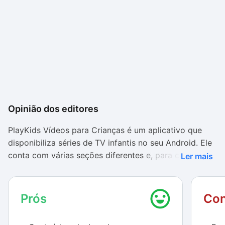
Opinião dos editores
PlayKids Vídeos para Crianças é um aplicativo que
disponibiliza séries de TV infantis no seu Android. Ele
conta com várias seções diferentes e, para cada uma,
Ler mais
dezenas de episódios disponíveis. Periodicamente, o
serviço recebe novos conteúdos e atualiza seu
catálogo.
Prós
Con
O maior destaque do app é a sua interface de fácil