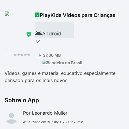
Drivers
Outros
PlayKids Vídeos para Crianças
Ver mais categori
Ver mais categori
Android
-
37.00 MB
Vídeos, games e material educativo especialmente
pensado para os mais novos
Sobre o App
Por Leonardo Muller
Atualizado em 30/08/2023 16h28min