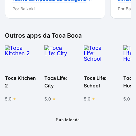
Por
Baixaki
Por
Baixa
Outros apps da
Toca Boca
Toca Kitchen
Toca Life:
Toca Life:
Toca 
2
City
School
Hospi
5.0
5.0
5.0
5.0