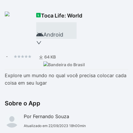
Drivers
Outros
Toca Life: World
Ver mais categori
Ver mais categori
Android
-
64 KB
Explore um mundo no qual você precisa colocar cada
coisa em seu lugar
Sobre o App
Por Fernando Souza
Atualizado em 22/09/2023 18h00min