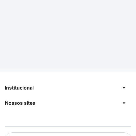
Institucional
Nossos sites
Sobre
Contato
TecMundo
Jobs
Mega Curioso