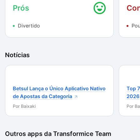
conquistar o usuário pelo que pode ser feito a partir
Prós
Con
dessa proposta.
Divertido
Pou
Além disso, unir diversos jogadores em uma sala e
colocá-los para lutar por um pedaço de queijo é um
ótimo tipo de minigame. Adicione a isso uma
variedade de obstáculos e armadilhas e você tem um
Notícias
dos melhores jogos casuais da atualidade.
Betsul Lança o Único Aplicativo Nativo
Top 7
de Apostas da Categoria
2026
Por
Baixaki
Por
Ba
Outros apps da
Transformice Team