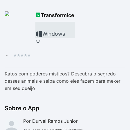
Drivers
Outros
Transformice
Ver mais categori
Ver mais categori
Windows
-
Ratos com poderes místicos? Descubra o segredo
desses animais e saiba como eles fazem para mexer
em seu queijo
Sobre o App
Por Durval Ramos Junior