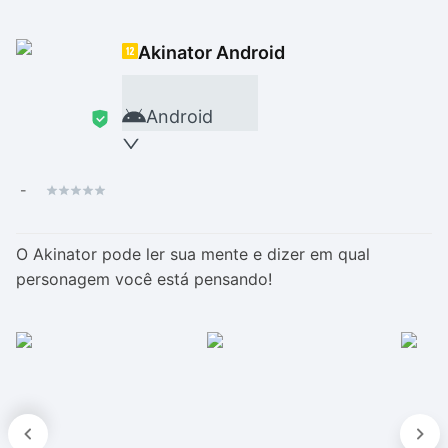
Drivers
Outros
Akinator Android
Ver mais categori
Ver mais categori
Android
-
O Akinator pode ler sua mente e dizer em qual
personagem você está pensando!