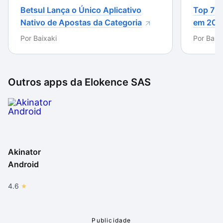
personagens. Em resumo, o Akinator é um jogo
Betsul Lança o Único Aplicativo
Top 7 m
envolvente, desafiador e repleto de magia,
Nativo de Apostas da Categoria
em 202
proporcionando horas de diversão e surpresas
Por
Baixaki
Por
Baixa
encantadoras.
Outros apps da
Elokence SAS
Akinator
Android
4.6