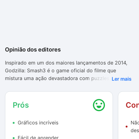
Opinião dos editores
Inspirado em um dos maiores lançamentos de 2014,
Godzilla: Smash3 é o game oficial do filme que
mistura uma ação devastadora com puzzles
Ler mais
mecânicos, exigindo que o jogador baseie sua
combine determinadas peças para causar a maior
destruição possível. Nele, o jogador deve combinar
Prós
Con
três ou mais blocos da mesma cor para realizar uma
ação diferente, seja ela atacar, se curar ou usar um
Gráficos incríveis
Não
poderoso raio atômico. Quanto mais pedras
des
combinadas, mais forte será a ação. Assim, além de
Fácil de aprender