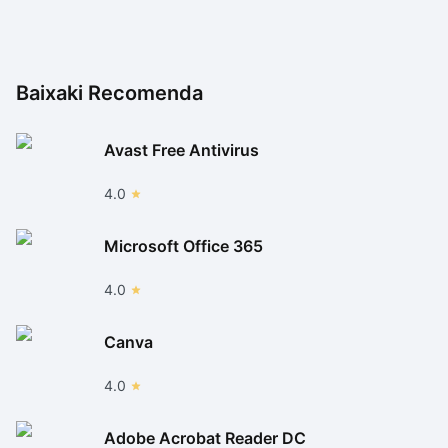
gosta de destruir coisas, Godzilla: Smash 3 é uma
ótima aquisição para instalar em seu aparelho.
Baixaki Recomenda
Avast Free Antivirus
4.0
Microsoft Office 365
4.0
Canva
4.0
Adobe Acrobat Reader DC