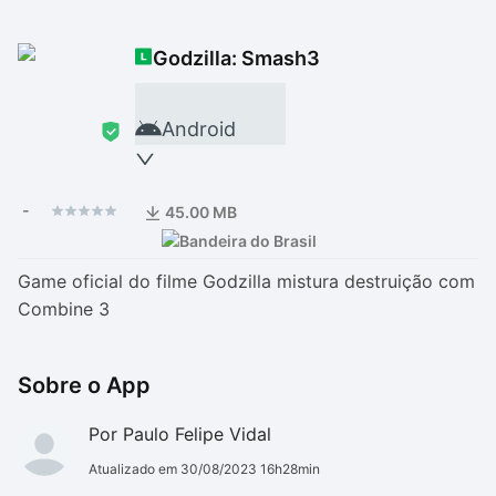
Drivers
Outros
Godzilla: Smash3
Ver mais categori
Ver mais categori
Android
-
45.00 MB
Game oficial do filme Godzilla mistura destruição com
Combine 3
Sobre o App
Por Paulo Felipe Vidal
Atualizado em 30/08/2023 16h28min