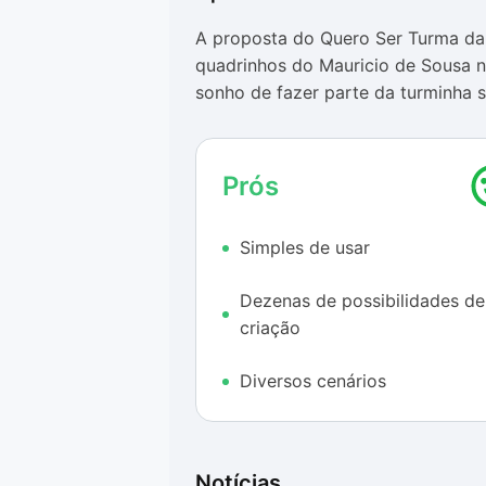
A proposta do Quero Ser Turma da 
quadrinhos do Mauricio de Sousa nã
sonho de fazer parte da turminha 
O sistema é fácil de usar, até mesm
textos estão em português, o que f
Prós
nada de inglês. A variedade de rou
que seja difícil adaptar o desenho
Simples de usar
todas as possibilidades de cores e
O que mais agrada no aplicativo é 
Dezenas de possibilidades de
inclusive, escolher cidades do Br
criação
também é um ponto positivo, já que
os amigos.
Diversos cenários
Notícias