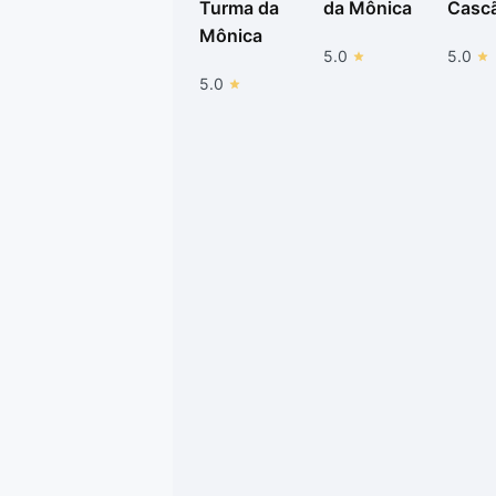
Turma da
da Mônica
Casc
Mônica
5.0
5.0
5.0