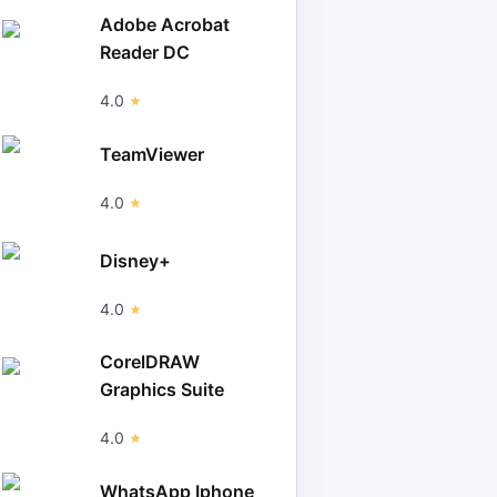
Adobe Acrobat
Reader DC
4.0
TeamViewer
4.0
Disney+
4.0
CorelDRAW
Graphics Suite
4.0
WhatsApp Iphone