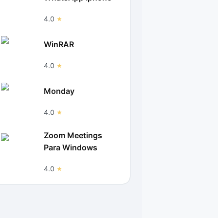
4.0
WinRAR
4.0
Monday
4.0
Zoom Meetings
Para Windows
4.0