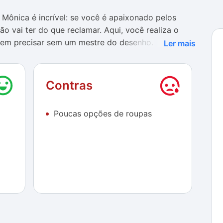
Mônica é incrível: se você é apaixonado pelos
o vai ter do que reclamar. Aqui, você realiza o
sem precisar sem um mestre do desenho.
Ler mais
o pelas crianças. Os ícones são intuitivos e todos os
acilita muito o trabalho para quem não entende
Contras
pas e acessórios não é tão grande, o que faz com
 ao seu estilo, mas as mudanças no corpo incluem
Poucas opções de roupas
 formatos.
a possibilidade de mudar os cenários, podendo,
asil como fundo. O compartilhamento de imagens
 facilita muito o trabalho de enviar as imagens para