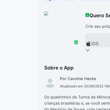
Drivers
Outros
Quero S
Ver mais categori
Ver mais categori
Crie seu pró
iOS
Sobre o App
Por Caroline Hecke
Atualizado em 30/08/2023 16
Os quadrinhos da Turma da Mônica
crianças brasileiras e, se você sen
do Maurício de Sousa, com certeza