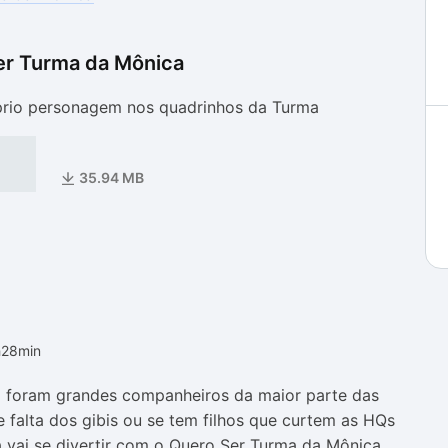
er Turma da Mônica
as
as
prio personagem nos quadrinhos da Turma
35.94 MB
h28min
 foram grandes companheiros da maior parte das
te falta dos gibis ou se tem filhos que curtem as HQs
 vai se divertir com o Quero Ser Turma da Mônica.