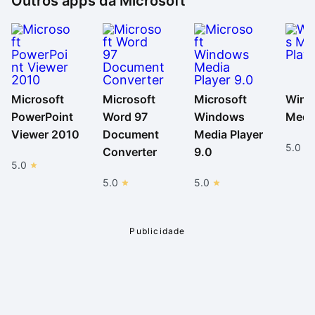
Outros apps da
Microsoft
Microsoft
Microsoft
Microsoft
Wind
PowerPoint
Word 97
Windows
Media
Viewer 2010
Document
Media Player
5.0
Converter
9.0
5.0
5.0
5.0