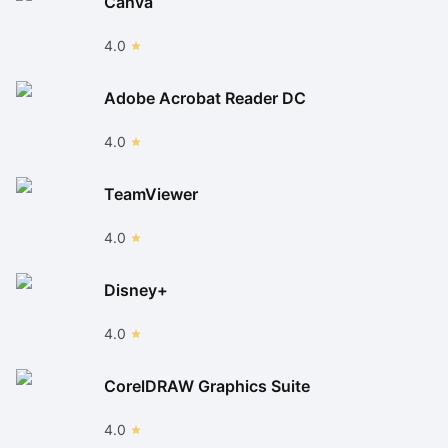
Canva
4.0
Adobe Acrobat Reader DC
4.0
TeamViewer
4.0
Disney+
4.0
CorelDRAW Graphics Suite
4.0