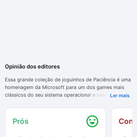
Opinião dos editores
Essa grande coleção de joguinhos de Paciência é uma
homenagem da Microsoft para um dos games mais
clássicos do seu sistema operacional e vale muito a
Ler mais
pena fazer o download e matar a saudade destes
joguinhos.
Prós
Cont
O visual, totalmente adaptado para o Windows 8, está
muito mais bonito. Os games agora contam com