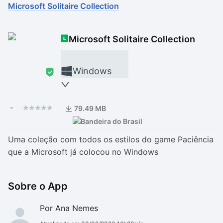
Microsoft Solitaire Collection
Drivers
Outros
Microsoft Solitaire Collection
Ver mais categori
Ver mais categori
Windows
-
79.49 MB
Uma coleção com todos os estilos do game Paciência
que a Microsoft já colocou no Windows
Sobre o App
Por Ana Nemes