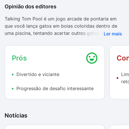
Opinião dos editores
Talking Tom Pool é um jogo arcade de pontaria em
que você lança gatos em boias coloridas dentro de
uma piscina, tentando acertar outros gatos com as
Ler mais
boias da mesma cor que o gato arremessado.
Conseguindo eliminar todos os gatos com boias
coloridas, você ganha uma chave que é usada para
Prós
Con
liberar outras áreas do parque aquático onde os gatos
se encontram.
Divertido e viciante
Lim
ret
A jogabilidade de Talking Tom Pool é muito divertida.
Progressão de desafio interessante
Por mais que seja um título para um público com faixa
etária baixa, não temos como negar que a premissa é
genial. É como se você estivesse jogando bilhar com
gatos em uma piscina.
Notícias
O visual colorido e muito bonito. Lembra bastante os