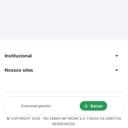
Institucional
Nossos sites
Sobre
Contato
TecMundo
Jobs
Mega Curioso
Política de Privacidade
Baixar
Download gratuito
Minha Série
Solicitação de Exclusão de Dados
© COPYRIGHT
2026
- NO ZEBRA NETWORK S.A.
TODOS OS DIREITOS
Click Jogos
RESERVADOS.