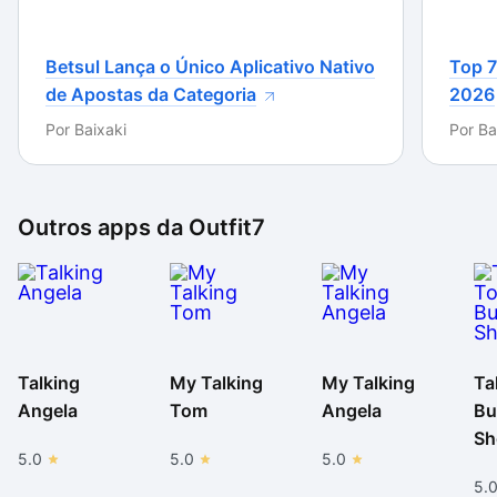
gráficos do aclamado The Legend of Zelda: The Wind
Waker, tanto no design dos gatos na piscina quanto
na textura da água apresentada durante o jogo todo.
Betsul Lança o Único Aplicativo Nativo
Top 7
de Apostas da Categoria
2026
Para quem gosta de games divertidos e viciantes,
Por
Baixaki
Por
Ba
Talking Tom Pool é um prato-cheio. Suas fases são
bem elaboradas e, conforme o jogo vai progredindo,
o desafio aumenta também. O único inconveniente
acaba ficando com o limite de vidas e a demora para
Outros apps da
Outfit7
retomá-las.
Talking
My Talking
My Talking
Ta
Angela
Tom
Angela
Bu
Sh
5.0
5.0
5.0
5.