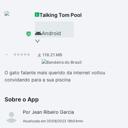
Drivers
Outros
Talking Tom Pool
Ver mais categori
Ver mais categori
Android
-
116.21 MB
O gato falante mais querido da internet voltou
convidando para a sua piscina
Sobre o App
Por Jean Ribeiro Garcia
Atualizado em 30/08/2023 18h04min