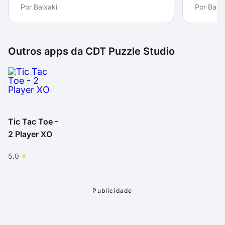
Por
Baixaki
Por
Baixa
Outros apps da
CDT Puzzle Studio
Tic Tac Toe -
2 Player XO
5.0