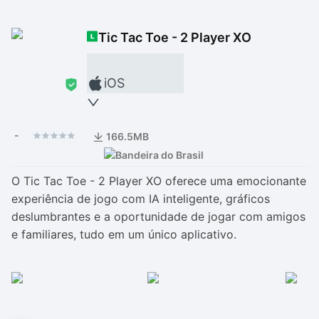
Drivers
Outros
Tic Tac Toe - 2 Player XO
Ver mais categori
Ver mais categori
iOS
-
166.5MB
O Tic Tac Toe - 2 Player XO oferece uma emocionante
experiência de jogo com IA inteligente, gráficos
deslumbrantes e a oportunidade de jogar com amigos
e familiares, tudo em um único aplicativo.