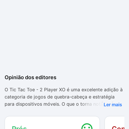
Opinião dos editores
O Tic Tac Toe - 2 Player XO é uma excelente adição à
categoria de jogos de quebra-cabeça e estratégia
para dispositivos móveis. O que o torna notável é a
Ler mais
sua IA inteligente e desafiadora, que oferece uma
experiência envolvente para jogadores de todos os
níveis. Com três níveis de dificuldade, o jogo permite
Prós
Cont