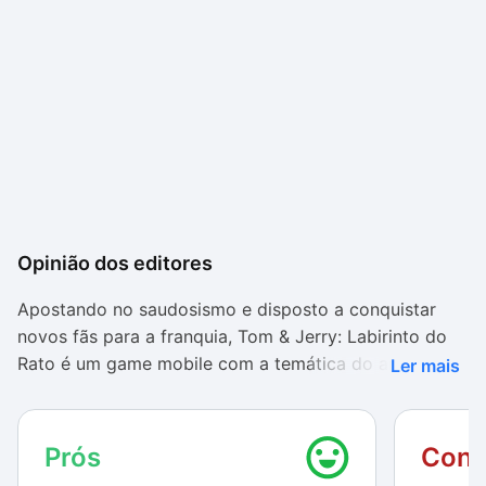
Opinião dos editores
Apostando no saudosismo e disposto a conquistar
novos fãs para a franquia, Tom & Jerry: Labirinto do
Rato é um game mobile com a temática do antigo
Ler mais
desenho com o gato e o rato mais famosos da TV.
Aqui, a missão é ajudar o pequeno Jerry a escapar
das garras de Tom ao mesmo tempo em que garante
Prós
Cont
sua refeição coletando todas as fatias de queijo pela