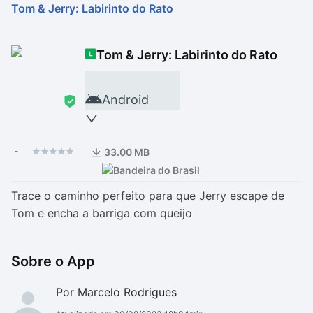
Tom & Jerry: Labirinto do Rato
Drivers
Outros
Tom & Jerry: Labirinto do Rato
Ver mais categori
Ver mais categori
Android
-
33.00 MB
Trace o caminho perfeito para que Jerry escape de
Tom e encha a barriga com queijo
Sobre o App
Por Marcelo Rodrigues