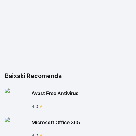
revelar uma barreira interessante em alguns dos
mapas mais para o final da campanha, mas veteranos
da jogatina mobile devem vencer esse empecilho com
um pouco mais de dedicação. Mesmo podendo enjoar
depois de um tempo, Tom & Jerry: Labirinto do Rato é
um passatempo bem saudável para os pequenos – e
para alguns marmanjos.
Baixaki Recomenda
Avast Free Antivirus
4.0
Microsoft Office 365
4.0