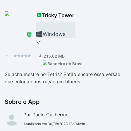
Drivers
Outros
Tricky Tower
Ver mais categori
Ver mais categori
Windows
-
215.82 MB
Se acha mestre no Tetris? Então encare essa versão
que coloca construção em blocos
Sobre o App
Por Paulo Guilherme
Atualizado em 30/08/2023 18h04min