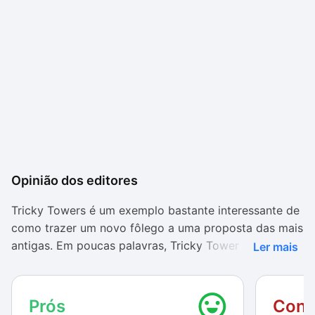
Opinião dos editores
Tricky Towers é um exemplo bastante interessante de
como trazer um novo fôlego a uma proposta das mais
antigas. Em poucas palavras, Tricky Tower
Ler mais
impressiona em praticamente todos os aspectos – a
começar, é claro, por seu visual divertido e cheio de
efeitos engraçados, que combinam com o estilo
Prós
Cont