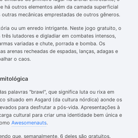
ue há outros elementos além da camada superficial
as outras mecânicas emprestadas de outros gêneros.
ria ou um enredo intrigante. Neste jogo gratuito, o
os três lutadores e digladiar em combates intensos,
 armas variadas e chute, porrada e bomba. Os
as arenas recheadas de espadas, lanças, adagas e
palhar o caos.
 mitológica
s palavras "brawl", que significa luta ou rixa em
gico situado em Asgard (da cultura nórdica) aonde os
levados para desfrutar a pós-vida. Apresentações à
carga cultural para criar uma identidade bem única e
 como
Awesomenauts
.
endo que, semanalmente, 6 deles são gratuitos.