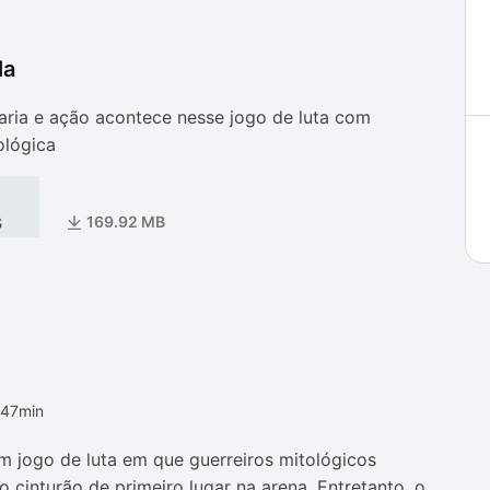
la
as
as
aria e ação acontece nesse jogo de luta com
ológica
s
169.92 MB
h47min
um jogo de luta em que guerreiros mitológicos
 cinturão de primeiro lugar na arena. Entretanto, o