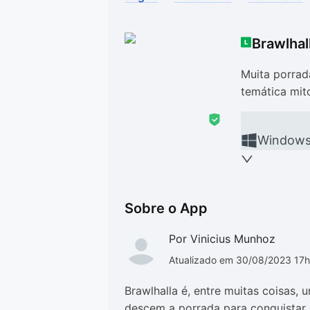
Drivers
Outros
Brawlhal
Ver mais categori
Ver mais categori
Muita porrad
temática mit
Window
Sobre o App
Por Vinicius Munhoz
Atualizado em 30/08/2023 17
Brawlhalla é, entre muitas coisas, 
descem a porrada para conquistar o