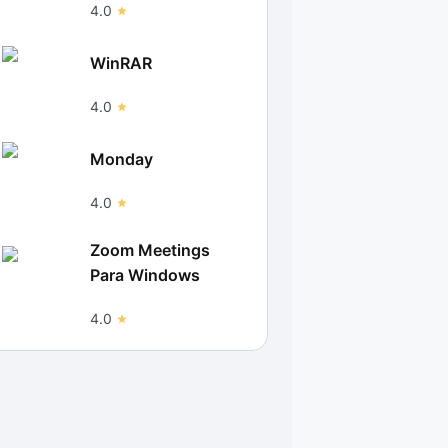
4.0
WinRAR
4.0
Monday
4.0
Zoom Meetings
Para Windows
4.0