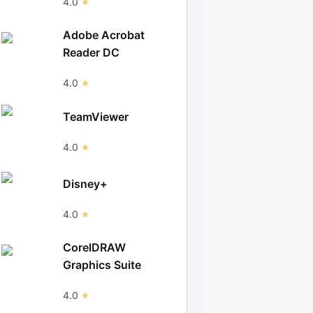
4.0
Adobe Acrobat
Reader DC
4.0
TeamViewer
4.0
Disney+
4.0
CorelDRAW
Graphics Suite
4.0