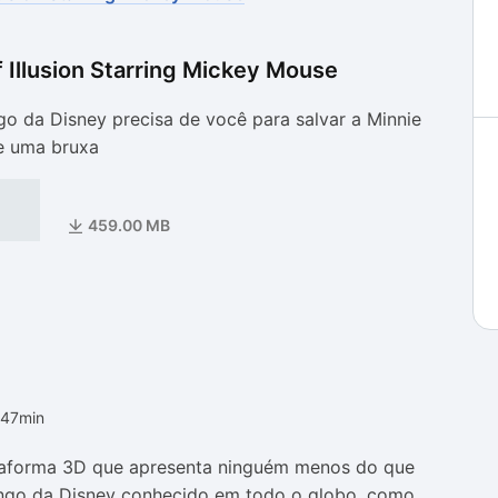
f Illusion Starring Mickey Mouse
as
as
 da Disney precisa de você para salvar a Minnie
e uma bruxa
459.00 MB
h47min
lataforma 3D que apresenta ninguém menos do que
ngo da Disney conhecido em todo o globo, como