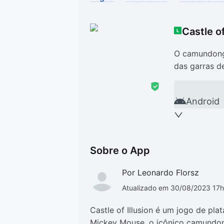
Drivers
Outros
Castle o
Ver mais categori
Ver mais categori
O camundongo
das garras d
Android
Sobre o App
Por Leonardo Florsz
Atualizado em 30/08/2023 17
Castle of Illusion é um jogo de p
Mickey Mouse, o icônico camundo