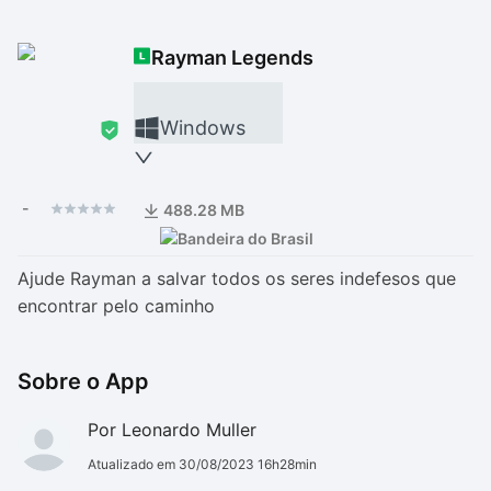
Drivers
Outros
Rayman Legends
Ver mais categori
Ver mais categori
Windows
-
488.28 MB
Ajude Rayman a salvar todos os seres indefesos que
encontrar pelo caminho
Sobre o App
Por Leonardo Muller
Atualizado em 30/08/2023 16h28min