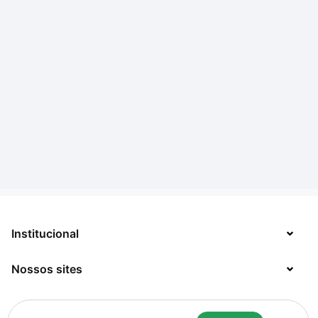
Institucional
Nossos sites
Sobre
Contato
TecMundo