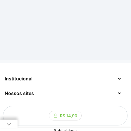
Institucional
Nossos sites
Sobre
Contato
TecMundo
R$ 14,90
Jobs
Mega Curioso
Política de Privacidade