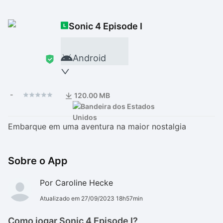
Drivers
Outros
Sonic 4 Episode I
Ver mais categori
Ver mais categori
Android
-
120.00 MB
Embarque em uma aventura na maior nostalgia
Sobre o App
Por Caroline Hecke
Atualizado em 27/09/2023 18h57min
Como jogar Sonic 4 Episode I?