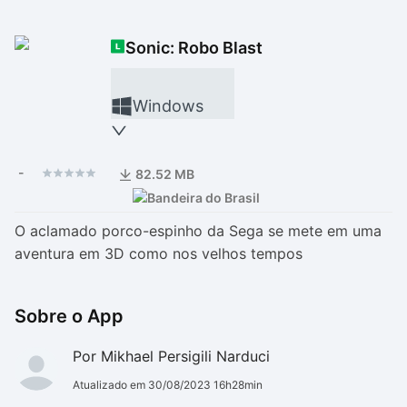
Drivers
Outros
Sonic: Robo Blast
Ver mais categori
Ver mais categori
Windows
-
82.52 MB
O aclamado porco-espinho da Sega se mete em uma
aventura em 3D como nos velhos tempos
Sobre o App
Por Mikhael Persigili Narduci
Atualizado em 30/08/2023 16h28min