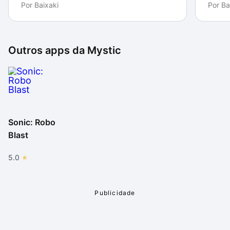
Por
Baixaki
Por
Ba
Outros apps da
Mystic
Sonic: Robo
Blast
5.0