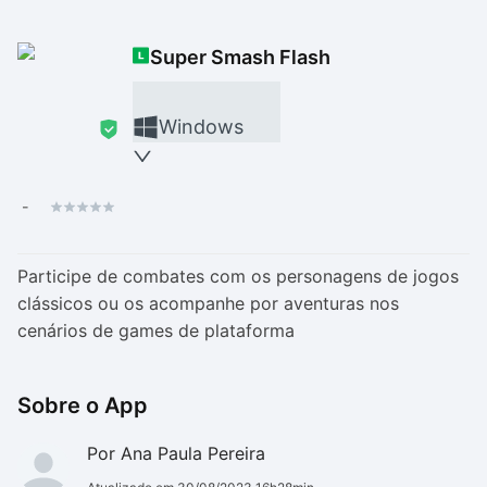
Drivers
Outros
Super Smash Flash
Ver mais categori
Ver mais categori
Windows
-
Participe de combates com os personagens de jogos
clássicos ou os acompanhe por aventuras nos
cenários de games de plataforma
Sobre o App
Por Ana Paula Pereira