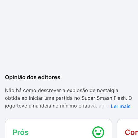
Opinião dos editores
Não há como descrever a explosão de nostalgia
obtida ao iniciar uma partida no Super Smash Flash. O
jogo teve uma ideia no mínimo criativa, agrupado
Ler mais
aspectos de vários jogos de plataforma muito
queridos pelo público. Além disso, ele já começa com
vários personagens abertos, para que você possa
Prós
Con
escolher aquele do qual realmente gosta.