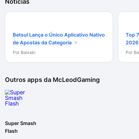
Notícias
saudades dos jogos de plataforma clássicos, aqui é
possível ter combinações muito interessantes deles
(como jogar no universo do Mario com o Pikachu).
Além disso, também há os combates e modos de
arena para quem está procurando um game de luta
Betsul Lança o Único Aplicativo Nativo
Top 7
diferente.
de Apostas da Categoria
2026
Por
Baixaki
Por
Ba
Outros apps da
McLeodGaming
Super Smash
Flash