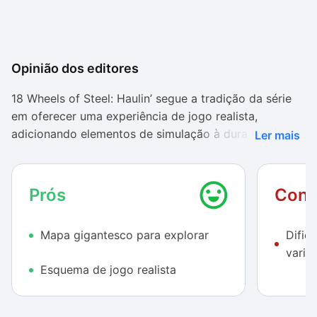
Opinião dos editores
18 Wheels of Steel: Haulin’ segue a tradição da série
em oferecer uma experiência de jogo realista,
adicionando elementos de simulação à dura tarefa de
Ler mais
entregar cargas enquanto se cruza os Estados Unidos
da América. E são justamente esses os elementos que
vão decidir se o usuário irá apreciar ou não o jogo.
Prós
Cont
Quem está acostumado com opções que permitem
Mapa gigantesco para explorar
Dific
quebrar regras de trânsito sem nenhuma
varie
consequência provavelmente terá dificuldades em se
Esquema de jogo realista
adaptar à jogabilidade de Haulin’. Isso porque o jogo
força o usuário a pisar no freio constantemente,
punindo aqueles que não respeitam sinais vermelhos