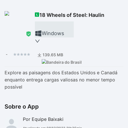
Drivers
Outros
18 Wheels of Steel: Haulin
Ver mais categori
Ver mais categori
Windows
-
139.65 MB
Explore as paisagens dos Estados Unidos e Canadá
enquanto entrega cargas valiosas no menor tempo
possível
Sobre o App
Por Equipe Baixaki