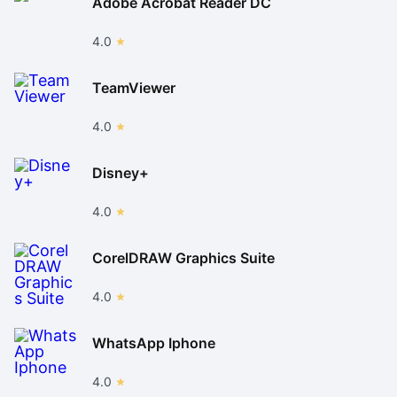
Adobe Acrobat Reader DC
4.0
TeamViewer
4.0
Disney+
4.0
CorelDRAW Graphics Suite
4.0
WhatsApp Iphone
4.0