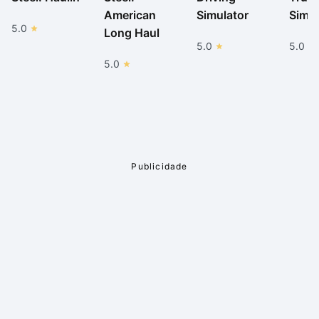
American
Simulator
Simul
5.0
Long Haul
5.0
5.0
5.0