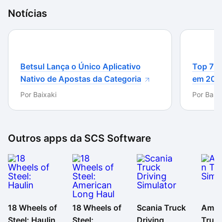
ou deixam faróis desligados no período noturno.
Notícias
Caso você consiga se adaptar ao ritmo de jogo lento
e às diversas exigências para administrar uma
empresa de entregas de forma eficiente, terá uma
ótima experiência com 18 Wheels of Steel: Haulin’.
Betsul Lança o Único Aplicativo
Top 7 m
Porém, quem já experimentou outro título da série
Nativo de Apostas da Categoria
em 202
com resultados negativos não encontrará nenhum
Por
Baixaki
Por
Baixa
motivo para testar essa versão.
Outros apps da
SCS Software
18 Wheels of
18 Wheels of
Scania Truck
Amer
Steel: Haulin
Steel:
Driving
Truc