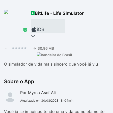
Drivers
Outros
BitLife - Life Simulator
Ver mais categori
Ver mais categori
iOS
-
30.96 MB
O simulador de vida mais sincero que você já viu
Sobre o App
Por Myrna Asef Ali
Atualizado em 30/08/2023 18h04min
Você já se imaginou tendo uma vida completamente