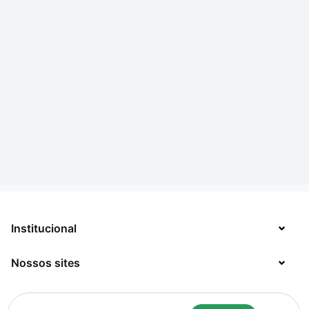
Institucional
Nossos sites
Sobre
Contato
TecMundo