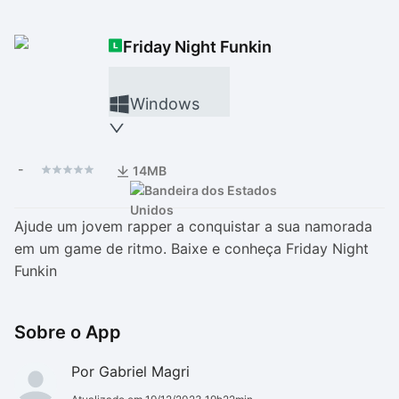
Drivers
Outros
Friday Night Funkin
Ver mais categori
Ver mais categori
Windows
-
14MB
Ajude um jovem rapper a conquistar a sua namorada
em um game de ritmo. Baixe e conheça Friday Night
Funkin
Sobre o App
Por Gabriel Magri