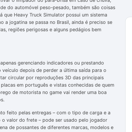
ativar o limpador do para-brisa em caso de chuva,
ade do automóvel peso-pesado, também são coisas
 já que Heavy Truck Simulator possui um sistema
 a jogatina se passa no Brasil, ainda é preciso se
as, regiões perigosas e alguns pedágios bem
 apenas gerenciando indicadores ou prestando
 veículo depois de perder a última saída para o
tar circular por reproduções 3D das principais
m placas em português e vistas conhecidas de quem
mprego de motorista no game vai render uma boa
s.
 feito pelas entregas – com o tipo de carga e a
o o valor do frete – pode ser usado pelo jogador
ena de possantes de diferentes marcas, modelos e