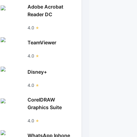
Adobe Acrobat
Reader DC
4.0
TeamViewer
4.0
Disney+
4.0
CorelDRAW
Graphics Suite
4.0
WhatsApp Iphone