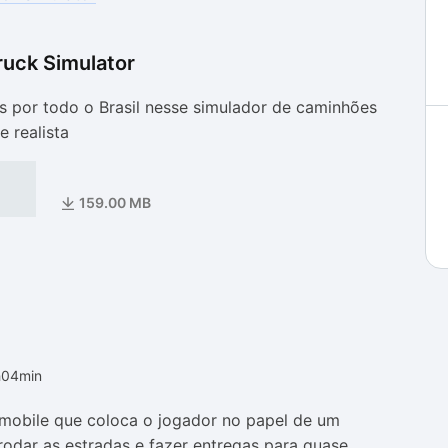
uck Simulator
as
as
s por todo o Brasil nesse simulador de caminhões
 realista
159.00 MB
h04min
mobile que coloca o jogador no papel de um
rodar as estradas e fazer entregas para quase