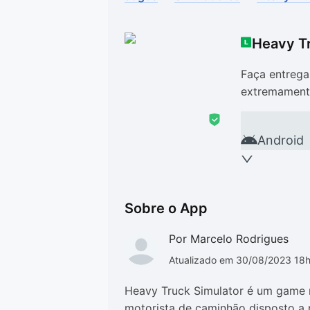
Drivers
Outros
Heavy Tr
Ver mais categori
Ver mais categori
Faça entrega
extremamente
Android
Sobre o App
Por Marcelo Rodrigues
Atualizado em 30/08/2023 18
Heavy Truck Simulator é um game 
motorista de caminhão disposto a 