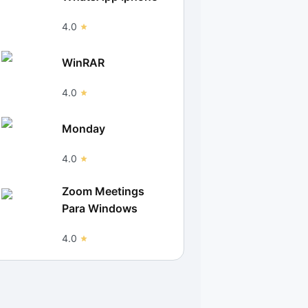
4.0
WinRAR
4.0
Monday
4.0
Zoom Meetings
Para Windows
4.0