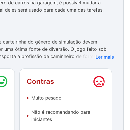
ro de carros na garagem, é possível mudar a
al deles será usado para cada uma das tarefas.
e carteirinha do gênero de simulação devem
r uma ótima fonte de diversão. O jogo feito sob
ansporta a profissão de caminheiro de forma quase
Ler mais
is. O melhor de tudo? A brincadeira se passa
s.
Contras
to bem representando nas plataformas mobile, o
 do interior do Paraná leva a experiência a um
Muito pesado
 veículos, o sistema de física, as mudanças de clima
plo, colocam no chinelo grande boa parte dos
Não é recomendando para
iniciantes
 Truck Simulator são um dos mais detalhados e