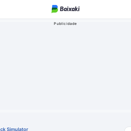
ogos
o Streaming
oa
ck Simulator