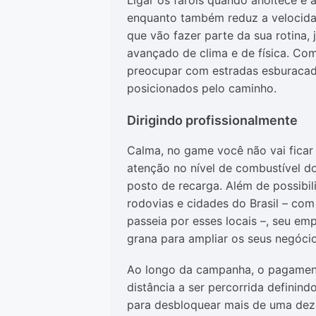
Ligar os faróis quando anoitece e 
enquanto também reduz a velocid
que vão fazer parte da sua rotina,
avançado de clima e de física. Como
preocupar com estradas esburacad
posicionados pelo caminho.
Dirigindo profissionalmente
Calma, no game você não vai ficar
atenção no nível de combustível do
posto de recarga. Além de possibili
rodovias e cidades do Brasil – co
passeia por esses locais –, seu e
grana para ampliar os seus negócio
Ao longo da campanha, o pagamento
distância a ser percorrida definind
para desbloquear mais de uma dez