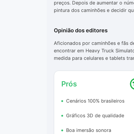
preços. Depois de aumentar o núme
pintura dos caminhões e decidir qu
Opinião dos editores
Aficionados por caminhões e fãs d
encontrar em Heavy Truck Simulato
medida para celulares e tablets tr
perfeita para os dispositivos móve
inteiramente nas estradas brasileira
Prós
Embora esse segmento já seja mui
game desenvolvido por uma empresa
Cenários 100% brasileiros
novo patamar. O painel interno dos
e o ciclo de dia e noite, por exem
Gráficos 3D de qualidade
concorrentes.
Além disso, os controles de Heavy
Boa imersão sonora