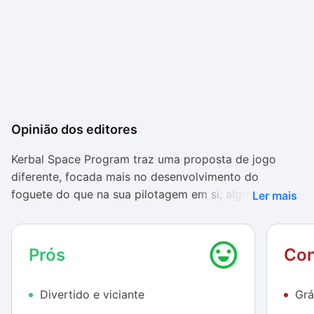
Opinião dos editores
Kerbal Space Program traz uma proposta de jogo
diferente, focada mais no desenvolvimento do
foguete do que na sua pilotagem em si, algo muito
Ler mais
legal para quem deseja fugir da “mesmice” e pretende
dar uma de engenheiro espacial.
Prós
Con
O jogo ainda se encontra em fase de desenvolvimento
e por isso estão disponíveis poucas partes para que
Divertido e viciante
Grá
você monte o foguete. Todavia, as peças que você
tem à mão são suficientes para criar uma potente