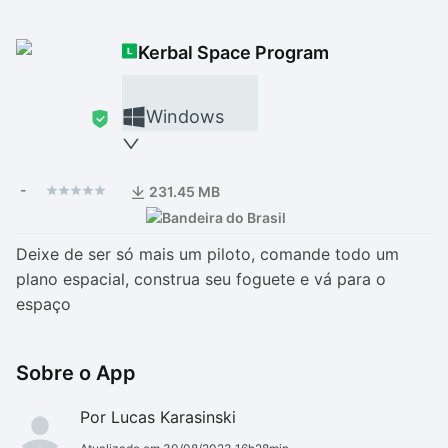
Drivers
Outros
Kerbal Space Program
Ver mais categori
Ver mais categori
Windows
-
231.45 MB
Deixe de ser só mais um piloto, comande todo um
plano espacial, construa seu foguete e vá para o
espaço
Sobre o App
Por Lucas Karasinski