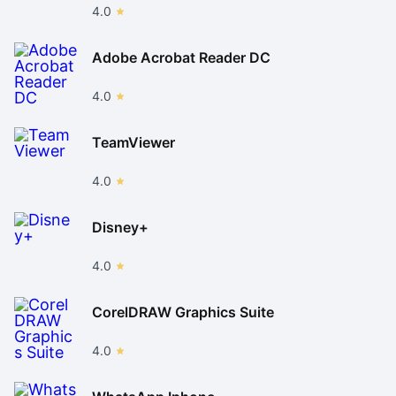
4.0
Adobe Acrobat Reader DC
4.0
TeamViewer
4.0
Disney+
4.0
CorelDRAW Graphics Suite
4.0