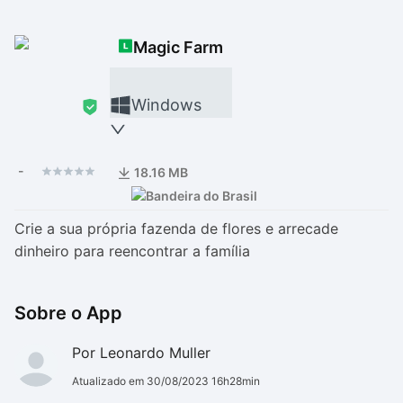
Drivers
Outros
Magic Farm
Ver mais categori
Ver mais categori
Windows
-
18.16 MB
Crie a sua própria fazenda de flores e arrecade
dinheiro para reencontrar a família
Sobre o App
Por Leonardo Muller
Atualizado em 30/08/2023 16h28min