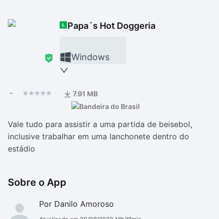
Drivers
Outros
Papa´s Hot Doggeria
Ver mais categori
Ver mais categori
Windows
-
7.91 MB
Vale tudo para assistir a uma partida de beisebol,
inclusive trabalhar em uma lanchonete dentro do
estádio
Sobre o App
Por Danilo Amoroso