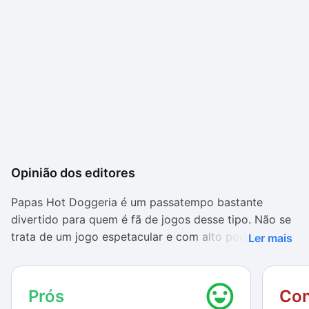
Opinião dos editores
Papas Hot Doggeria é um passatempo bastante
divertido para quem é fã de jogos desse tipo. Não se
trata de um jogo espetacular e com alto poder
Ler mais
viciante, mas um desafio divertido e variado o
suficiente para manter o jogador interessado por um
bom tempo.
Prós
Con