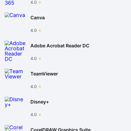
4.0
Canva
4.0
Adobe Acrobat Reader DC
4.0
TeamViewer
4.0
Disney+
4.0
CorelDRAW Graphics Suite