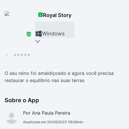
Drivers
Outros
Royal Story
Ver mais categori
Ver mais categori
Windows
-
O seu reino foi amaldiçoado e agora você precisa
restaurar o equilíbrio nas suas terras
Sobre o App
Por Ana Paula Pereira
Atualizado em 30/08/2023 16h28min