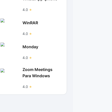
4.0
WinRAR
4.0
Monday
4.0
Zoom Meetings
Para Windows
4.0