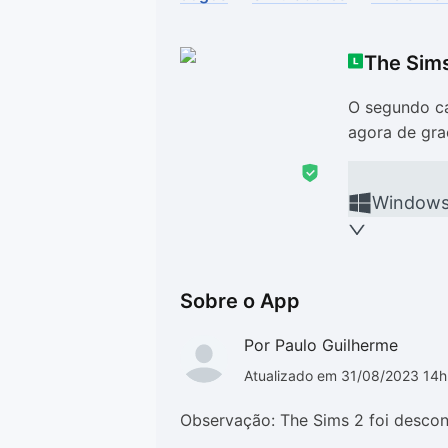
Drivers
Outros
The Sim
Ver mais categori
Ver mais categori
O segundo ca
agora de gra
Window
Sobre o App
Por Paulo Guilherme
Atualizado em 31/08/2023 14
Observação: The Sims 2 foi descon