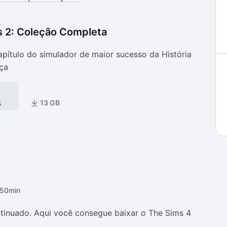
s 2: Coleção Completa
as
as
pítulo do simulador de maior sucesso da História
ça
s
13 GB
h50min
tinuado. Aqui você consegue baixar o The Sims 4