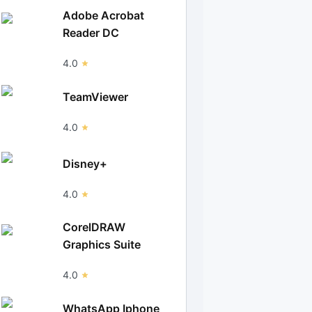
Adobe Acrobat
Reader DC
4.0
TeamViewer
4.0
Disney+
4.0
CorelDRAW
Graphics Suite
4.0
WhatsApp Iphone